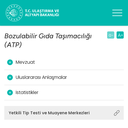
Bozulabilir Gıda Taşımacılığı
(ATP)
Mevzuat
Uluslararası Anlaşmalar
Bozulabilir Gıda Maddesi Taşımacılığında
Kullanılan Özel Ekipmanların Tip Testi ve
Teknik Muayeneleri Hakkında Yönerge
İstatistikler
ATP Anlaşması (İngilizce)
Yapım aşamasındadır.
Türk Standardları Enstitüsünün
Yetkilendirilmesi Hususundaki Protokol
Yetkili Tip Testi ve Muayene Merkezleri
Bozulabilir Gıda Maddelerinin