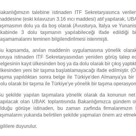
akanlığımızın talebine istinaden ITF Sekretaryasınca veri
addesine (eski kılavuzun 3.16 ıncı maddesi) atıf yapılarak, UBA
aşımasının dolu ya da boş olarak (Avusturya, İtalya ve Yunanist
kabinde 3 dolu taşımanın yapılabileceği ifade edildiği bil
aşamamalarını teminen bilgilendirilmesi istenmişti.
u kapsamda, anılan maddenin uygulamasına yönelik olarak f
oruya istinaden ITF Sekretaryasından yeniden görüş talep ed
elgesinin kayıt ülkesinden boş ya da dolu olarak bir çıkış yaptı
lkesinden yeni bir taşıma başlatılamayacağı ifade edilmiştir. 
aşıma yapıldıktan sonra belge ile Türkiye'den Almanya'ya bir
olu olarak bir taşıma ile Türkiye'ye yönelik bir taşıma operasyonu
u şekilde yapılan taşımalara yönelik olarak da konunun ne
apılacak olan UBAK toplantısında Bakanlığımızca gündem oluş
lduğu görüşe istinaden, bu zaman zarfında firmalarımızın
aşımalarını yukarıda belirtilen şekilde yapmaları önem arz etmek
lgililere duyurulur.