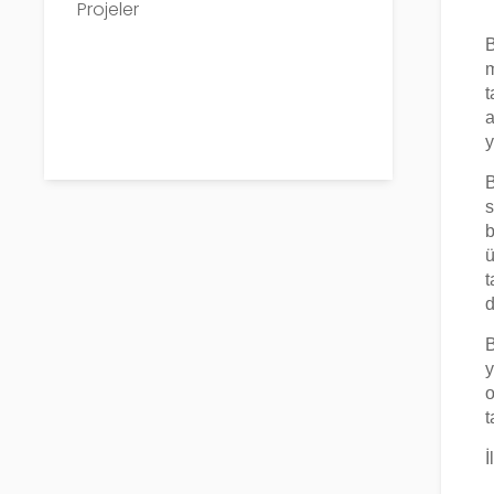
Projeler
B
m
t
a
y
B
s
b
ü
t
d
B
y
o
t
İ