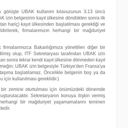
len görüşte UBAK kullanım kılavuzunun 3.13 üncü
K izin belgesinin kayıt ülkesine döndükten sonra ilk
an hariç) kayıt ülkesinden başlatılması gerektiği ve
dirilerek, firmalarımızın herhangi bir mağduriyet
irmalarımızca Bakanlığımıza yöneltilen diğer bir
ilmiş olup, ITF Sekretaryası tarafından UBAK izin
ktan sonra tekrar kendi kayıt ülkesine dönmeden kayıt
(Örneğin; UBAK izin belgesiyle Türkiye'den Fransa'ya
 taşıma başlatılamaz. Öncelikle belgenin boş ya da
 için kullanılması gereklidir.)
t bir zemine oturtulması için önümüzdeki dönemde
turulacaktır. Sekretaryanın konuya ilişkin vermiş
 herhangi bir mağduriyet yaşamamalarını teminen
tedir.