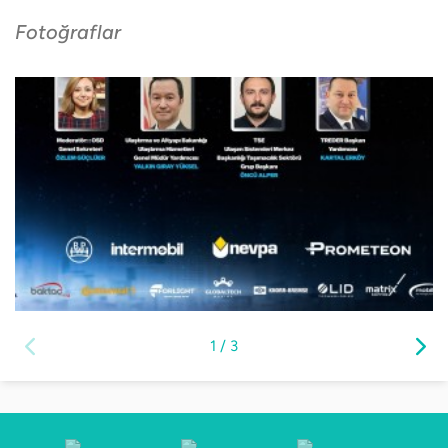
Fotoğraflar
1
/
3