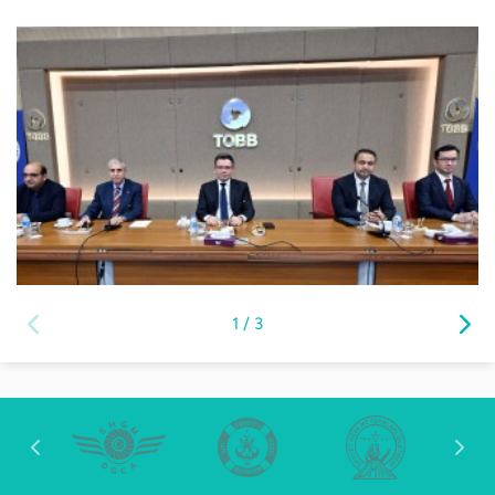
1
/
3