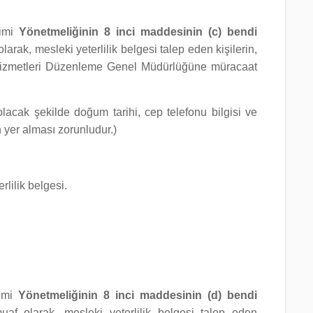
timi
Yönetmeliğinin 8 inci maddesinin (c) bendi
arak, mesleki yeterlilik belgesi talep eden kişilerin,
ma Hizmetleri Düzenleme Genel Müdürlüğüne müracaat
lacak şekilde doğum tarihi, cep telefonu bilgisi ve
in yer alması zorunludur.)
lilik belgesi.
timi
Yönetmeliğinin 8 inci maddesinin (d) bendi
uaf olarak, mesleki yeterlilik belgesi talep eden