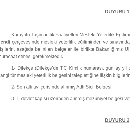
DUYURU 1
Karayolu Taşımacılık Faaliyetleri Mesleki Yeterlilik Eğitim
bendi
çerçevesinde mesleki yeterlilik eğitiminden ve sınavından
işilerin, aşağıda belirtilen belgeler ile birlikte Bakanlığım
üracaat etmesi gerekmektedir.
1- Dilekçe (Dilekçe’de T.C Kimlik numarası, gün ay yıl o
angi tür mesleki yeterlilik belgesini talep ettiğine ilişkin bilgiler
2- Son altı ay içerisinde alınmış Adli Sicil Belgesi.
3- E-devlet kapısı üzerinden alınmış mezuniyet belgesi ve
DUYURU 2