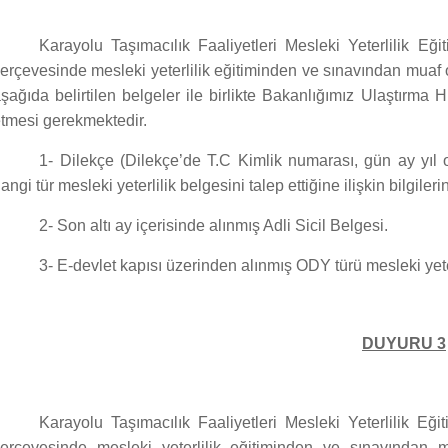
Karayolu Taşımacılık Faaliyetleri Mesleki Yeterlilik Eği
erçevesinde mesleki yeterlilik eğitiminden ve sınavından muaf ol
şağıda belirtilen belgeler ile birlikte Bakanlığımız Ulaştır
tmesi gerekmektedir.
1- Dilekçe (Dilekçe’de T.C Kimlik numarası, gün ay yıl o
angi tür mesleki yeterlilik belgesini talep ettiğine ilişkin bilgiler
2- Son altı ay içerisinde alınmış Adli Sicil Belgesi.
3- E-devlet kapısı üzerinden alınmış ODY türü mesleki yeter
DUYURU 3
Karayolu Taşımacılık Faaliyetleri Mesleki Yeterlilik Eği
erçevesinde mesleki yeterlilik eğitiminden ve sınavından m