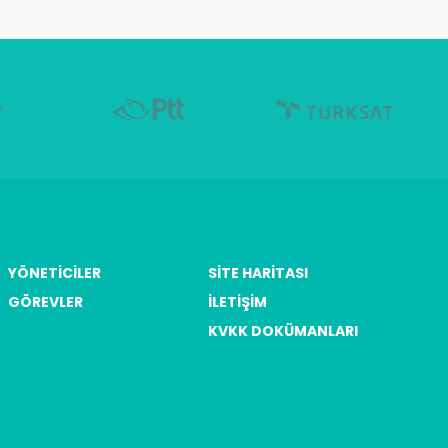
YÖNETICILER
SITE HARITASI
GÖREVLER
İLETIŞIM
KVKK DOKÜMANLARI