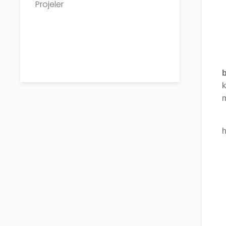
Projeler
k
m
h