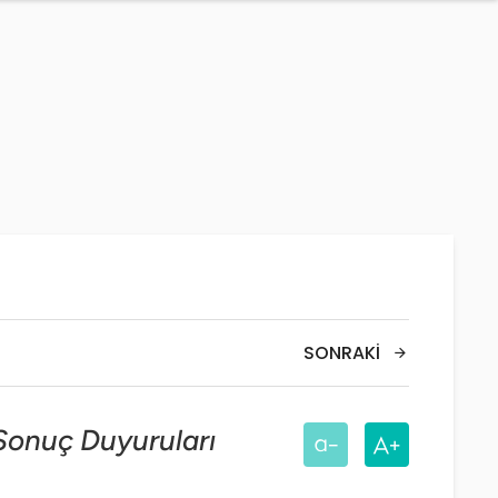
SONRAKI
onuç Duyuruları