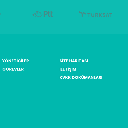
YÖNETICILER
SITE HARITASI
GÖREVLER
İLETIŞIM
KVKK DOKÜMANLARI