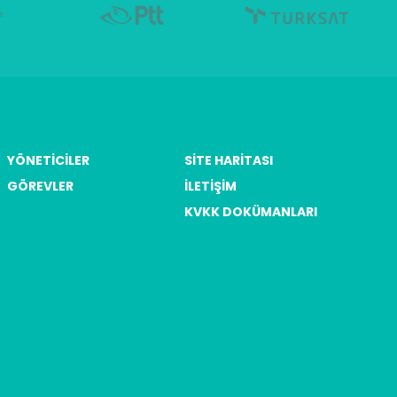
öntemi ve Kılavuzu
YÖNETICILER
SITE HARITASI
GÖREVLER
İLETIŞIM
KVKK DOKÜMANLARI