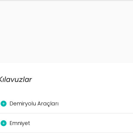
Kılavuzlar
Demiryolu Araçları
Demiryolu Araçları Tescil ve Sicil Başvuru 
Emniyet